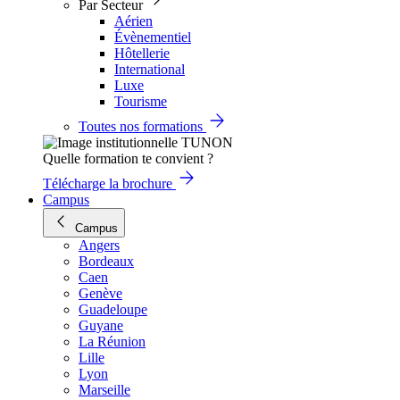
Par Secteur
Aérien
Évènementiel
Hôtellerie
International
Luxe
Tourisme
Toutes nos formations
Quelle formation te convient ?
Télécharge la brochure
Campus
Campus
Angers
Bordeaux
Caen
Genève
Guadeloupe
Guyane
La Réunion
Lille
Lyon
Marseille