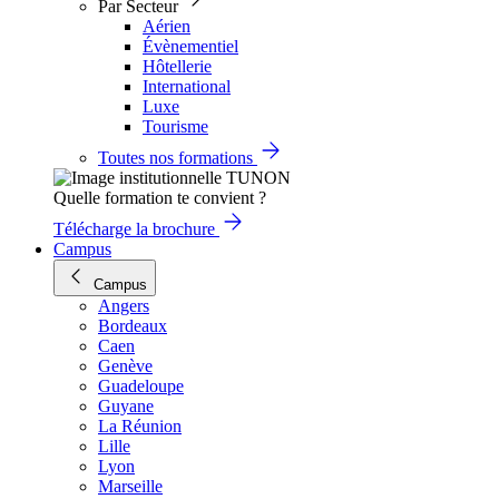
Par Secteur
Aérien
Évènementiel
Hôtellerie
International
Luxe
Tourisme
Toutes nos formations
Quelle formation te convient ?
Télécharge la brochure
Campus
Campus
Angers
Bordeaux
Caen
Genève
Guadeloupe
Guyane
La Réunion
Lille
Lyon
Marseille