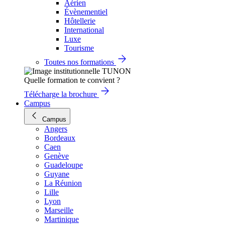
Aérien
Évènementiel
Hôtellerie
International
Luxe
Tourisme
Toutes nos formations
Quelle formation te convient ?
Télécharge la brochure
Campus
Campus
Angers
Bordeaux
Caen
Genève
Guadeloupe
Guyane
La Réunion
Lille
Lyon
Marseille
Martinique