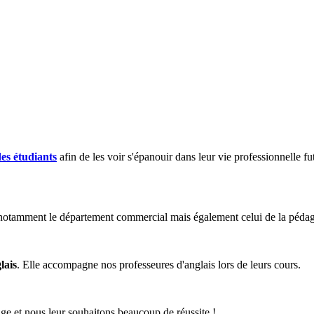
es étudiants
afin de les voir s'épanouir dans leur vie professionnelle fu
e notamment le département commercial mais également celui de la péda
lais
. Elle accompagne nos professeures d'anglais lors de leurs cours.
ge et nous leur souhaitons beaucoup de réussite !