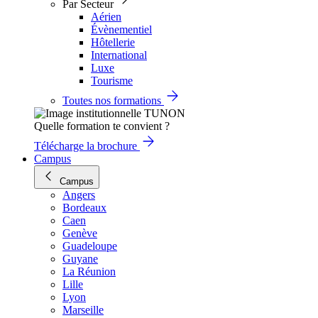
Par Secteur
Aérien
Évènementiel
Hôtellerie
International
Luxe
Tourisme
Toutes nos formations
Quelle formation te convient ?
Télécharge la brochure
Campus
Campus
Angers
Bordeaux
Caen
Genève
Guadeloupe
Guyane
La Réunion
Lille
Lyon
Marseille