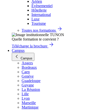
Aérien
Évènementiel
Hôtellerie
International
Luxe
Tourisme
Toutes nos formations
Quelle formation te convient ?
Télécharge la brochure
Campus
Campus
Angers
Bordeaux
Caen
Genève
Guadeloupe
Guyane
La Réunion
Lille
Lyon
Marseille
Martinique