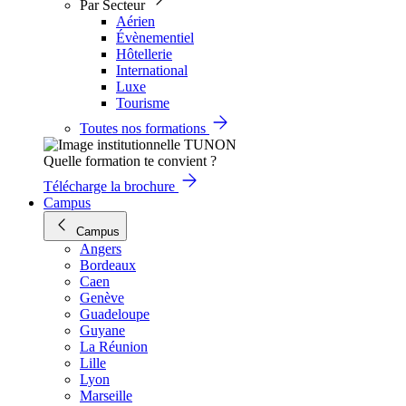
Par Secteur
Aérien
Évènementiel
Hôtellerie
International
Luxe
Tourisme
Toutes nos formations
Quelle formation te convient ?
Télécharge la brochure
Campus
Campus
Angers
Bordeaux
Caen
Genève
Guadeloupe
Guyane
La Réunion
Lille
Lyon
Marseille