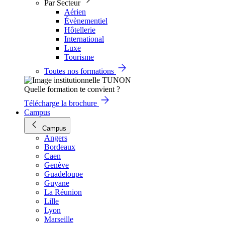
Par Secteur
Aérien
Évènementiel
Hôtellerie
International
Luxe
Tourisme
Toutes nos formations
Quelle formation te convient ?
Télécharge la brochure
Campus
Campus
Angers
Bordeaux
Caen
Genève
Guadeloupe
Guyane
La Réunion
Lille
Lyon
Marseille