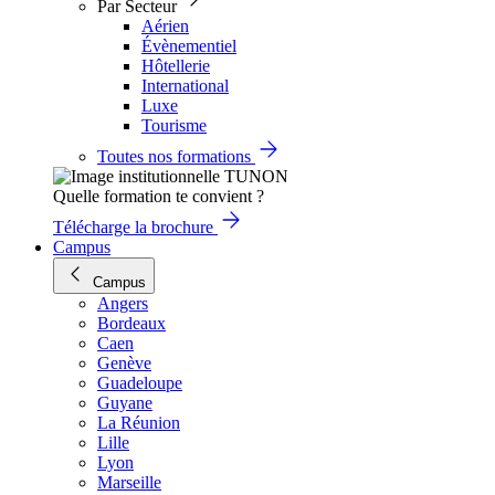
Par Secteur
Aérien
Évènementiel
Hôtellerie
International
Luxe
Tourisme
Toutes nos formations
Quelle formation te convient ?
Télécharge la brochure
Campus
Campus
Angers
Bordeaux
Caen
Genève
Guadeloupe
Guyane
La Réunion
Lille
Lyon
Marseille