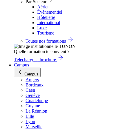
Par Secteur
Aérien
Évènementiel
Hôtellerie
International
Luxe
Tourisme
Toutes nos formations
Quelle formation te convient ?
Télécharge la brochure
Campus
Campus
Angers
Bordeaux
Caen
Genève
Guadeloupe
Guyane
La Réunion
Lille
Lyon
Marseille