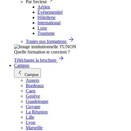
Par Secteur
Aérien
Évènementiel
Hôtellerie
International
Luxe
Tourisme
Toutes nos formations
Quelle formation te convient ?
Télécharge la brochure
Campus
Campus
Angers
Bordeaux
Caen
Genève
Guadeloupe
Guyane
La Réunion
Lille
Lyon
Marseille