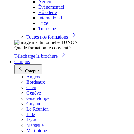
Aérien
Évènementiel
Hôtellerie
International
Luxe
Tourisme
Toutes nos formations
Quelle formation te convient ?
Télécharge la brochure
Campus
Campus
Angers
Bordeaux
Caen
Genève
Guadeloupe
Guyane
La Réunion
Lille
Lyon
Marseille
Martinique