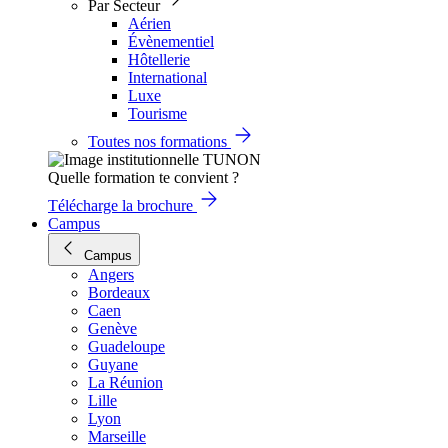
Par Secteur
Aérien
Évènementiel
Hôtellerie
International
Luxe
Tourisme
Toutes nos formations
Quelle formation te convient ?
Télécharge la brochure
Campus
Campus
Angers
Bordeaux
Caen
Genève
Guadeloupe
Guyane
La Réunion
Lille
Lyon
Marseille