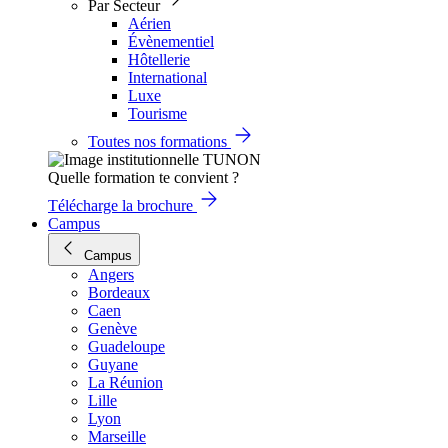
Par Secteur
Aérien
Évènementiel
Hôtellerie
International
Luxe
Tourisme
Toutes nos formations
Quelle formation te convient ?
Télécharge la brochure
Campus
Campus
Angers
Bordeaux
Caen
Genève
Guadeloupe
Guyane
La Réunion
Lille
Lyon
Marseille