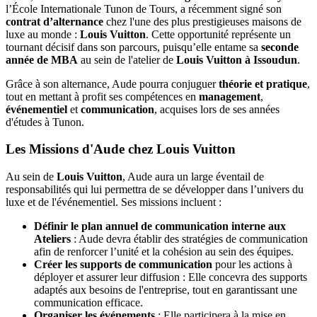
l’École Internationale Tunon de Tours, a récemment signé son
contrat d’alternance
chez l'une des plus prestigieuses maisons de
luxe au monde :
Louis Vuitton
. Cette opportunité représente un
tournant décisif dans son parcours, puisqu’elle entame sa
seconde
année de MBA
au sein de l'atelier de
Louis Vuitton à Issoudun
.
Grâce à son alternance, Aude pourra conjuguer
théorie et pratique
,
tout en mettant à profit ses compétences en
management
,
événementiel
et
communication
, acquises lors de ses années
d'études à Tunon.
Les Missions d'Aude chez Louis Vuitton
Au sein de
Louis Vuitton
, Aude aura un large éventail de
responsabilités qui lui permettra de se développer dans l’univers du
luxe et de l'événementiel. Ses missions incluent :
Définir le plan annuel de communication interne aux
Ateliers
: Aude devra établir des stratégies de communication
afin de renforcer l’unité et la cohésion au sein des équipes.
Créer les supports de communication
pour les actions à
déployer et assurer leur diffusion : Elle concevra des supports
adaptés aux besoins de l'entreprise, tout en garantissant une
communication efficace.
Organiser les événements
: Elle participera à la mise en