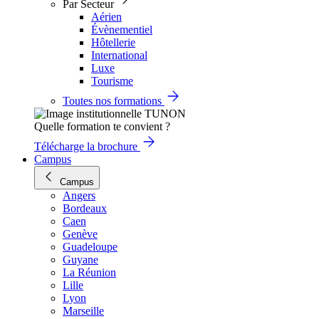
Par Secteur
Aérien
Évènementiel
Hôtellerie
International
Luxe
Tourisme
Toutes nos formations
Quelle formation te convient ?
Télécharge la brochure
Campus
Campus
Angers
Bordeaux
Caen
Genève
Guadeloupe
Guyane
La Réunion
Lille
Lyon
Marseille