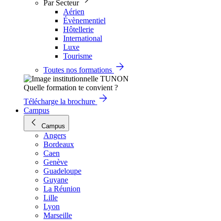
Par Secteur
Aérien
Évènementiel
Hôtellerie
International
Luxe
Tourisme
Toutes nos formations
Quelle formation te convient ?
Télécharge la brochure
Campus
Campus
Angers
Bordeaux
Caen
Genève
Guadeloupe
Guyane
La Réunion
Lille
Lyon
Marseille