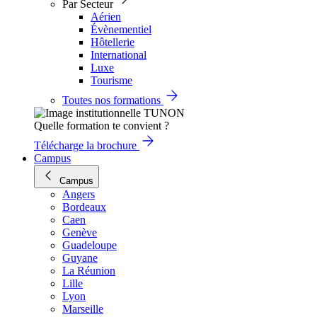
Par Secteur
Aérien
Évènementiel
Hôtellerie
International
Luxe
Tourisme
Toutes nos formations
Quelle formation te convient ?
Télécharge la brochure
Campus
Campus
Angers
Bordeaux
Caen
Genève
Guadeloupe
Guyane
La Réunion
Lille
Lyon
Marseille