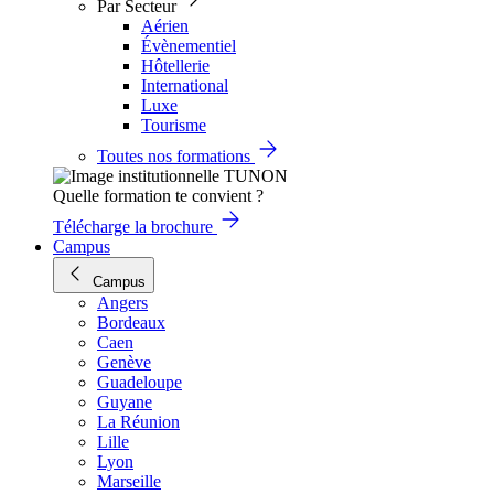
Par Secteur
Aérien
Évènementiel
Hôtellerie
International
Luxe
Tourisme
Toutes nos formations
Quelle formation te convient ?
Télécharge la brochure
Campus
Campus
Angers
Bordeaux
Caen
Genève
Guadeloupe
Guyane
La Réunion
Lille
Lyon
Marseille