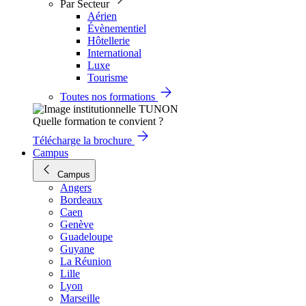
Par Secteur
Aérien
Évènementiel
Hôtellerie
International
Luxe
Tourisme
Toutes nos formations
Quelle formation te convient ?
Télécharge la brochure
Campus
Campus
Angers
Bordeaux
Caen
Genève
Guadeloupe
Guyane
La Réunion
Lille
Lyon
Marseille