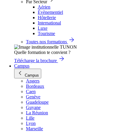
Par Secteur
Aérien
Évènementiel
Hôtellerie
International
Luxe
Tourisme
Toutes nos formations
Quelle formation te convient ?
Télécharge la brochure
Campus
Campus
Angers
Bordeaux
Caen
Genève
Guadeloupe
Guyane
La Réunion
Lille
Lyon
Marseille