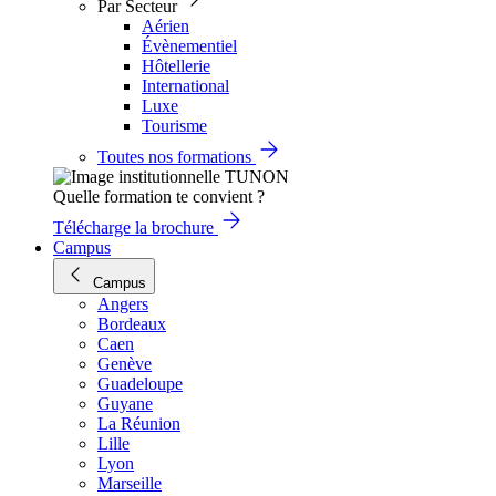
Par Secteur
Aérien
Évènementiel
Hôtellerie
International
Luxe
Tourisme
Toutes nos formations
Quelle formation te convient ?
Télécharge la brochure
Campus
Campus
Angers
Bordeaux
Caen
Genève
Guadeloupe
Guyane
La Réunion
Lille
Lyon
Marseille