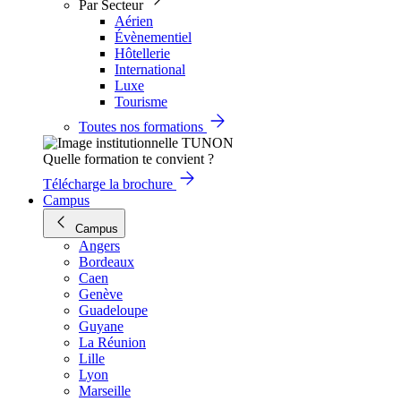
Par Secteur
Aérien
Évènementiel
Hôtellerie
International
Luxe
Tourisme
Toutes nos formations
Quelle formation te convient ?
Télécharge la brochure
Campus
Campus
Angers
Bordeaux
Caen
Genève
Guadeloupe
Guyane
La Réunion
Lille
Lyon
Marseille