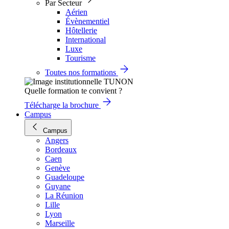
Par Secteur
Aérien
Évènementiel
Hôtellerie
International
Luxe
Tourisme
Toutes nos formations
Quelle formation te convient ?
Télécharge la brochure
Campus
Campus
Angers
Bordeaux
Caen
Genève
Guadeloupe
Guyane
La Réunion
Lille
Lyon
Marseille