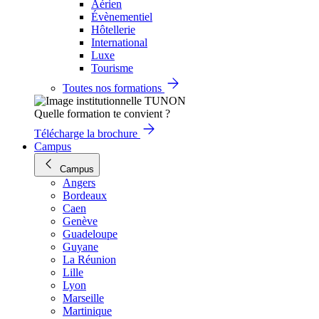
Aérien
Évènementiel
Hôtellerie
International
Luxe
Tourisme
Toutes nos formations
Quelle formation te convient ?
Télécharge la brochure
Campus
Campus
Angers
Bordeaux
Caen
Genève
Guadeloupe
Guyane
La Réunion
Lille
Lyon
Marseille
Martinique