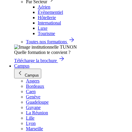
Par Secteur
Aérien
Évènementiel
Hôtellerie
International
Luxe
Tourisme
Toutes nos formations
Quelle formation te convient ?
Télécharge la brochure
Campus
Campus
Angers
Bordeaux
Caen
Genève
Guadeloupe
Guyane
La Réunion
Lille
Lyon
Marseille