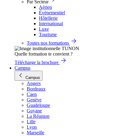
Par Secteur
Aérien
Évènementiel
Hôtellerie
International
Luxe
Tourisme
Toutes nos formations
Quelle formation te convient ?
Télécharge la brochure
Campus
Campus
Angers
Bordeaux
Caen
Genève
Guadeloupe
Guyane
La Réunion
Lille
Lyon
Marseille