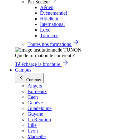
Par Secteur
Aérien
Évènementiel
Hôtellerie
International
Luxe
Tourisme
Toutes nos formations
Quelle formation te convient ?
Télécharge la brochure
Campus
Campus
Angers
Bordeaux
Caen
Genève
Guadeloupe
Guyane
La Réunion
Lille
Lyon
Marseille