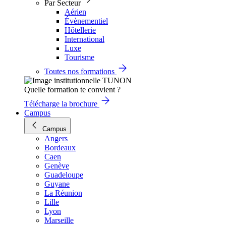
Par Secteur
Aérien
Évènementiel
Hôtellerie
International
Luxe
Tourisme
Toutes nos formations
Quelle formation te convient ?
Télécharge la brochure
Campus
Campus
Angers
Bordeaux
Caen
Genève
Guadeloupe
Guyane
La Réunion
Lille
Lyon
Marseille