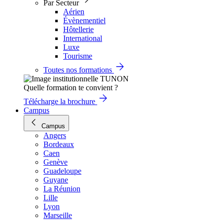
Par Secteur
Aérien
Évènementiel
Hôtellerie
International
Luxe
Tourisme
Toutes nos formations
Quelle formation te convient ?
Télécharge la brochure
Campus
Campus
Angers
Bordeaux
Caen
Genève
Guadeloupe
Guyane
La Réunion
Lille
Lyon
Marseille