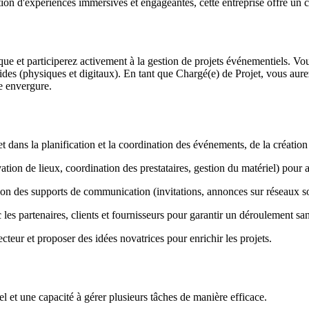
on d'expériences immersives et engageantes, cette entreprise offre un cad
e et participerez activement à la gestion de projets événementiels. Vous
rides (physiques et digitaux). En tant que Chargé(e) de Projet, vous aure
e envergure.
t dans la planification et la coordination des événements, de la création
vation de lieux, coordination des prestataires, gestion du matériel) pour
ion des supports de communication (invitations, annonces sur réseaux so
 les partenaires, clients et fournisseurs pour garantir un déroulement sa
ecteur et proposer des idées novatrices pour enrichir les projets.
 et une capacité à gérer plusieurs tâches de manière efficace.