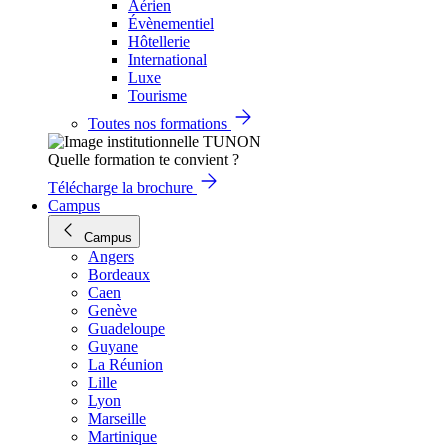
Aérien
Évènementiel
Hôtellerie
International
Luxe
Tourisme
Toutes nos formations
Quelle formation te convient ?
Télécharge la brochure
Campus
Campus
Angers
Bordeaux
Caen
Genève
Guadeloupe
Guyane
La Réunion
Lille
Lyon
Marseille
Martinique