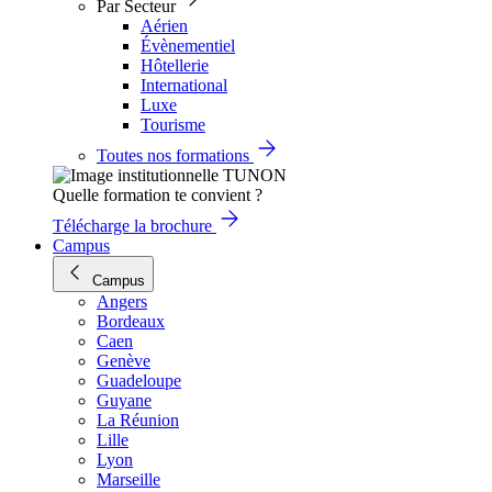
Par Secteur
Aérien
Évènementiel
Hôtellerie
International
Luxe
Tourisme
Toutes nos formations
Quelle formation te convient ?
Télécharge la brochure
Campus
Campus
Angers
Bordeaux
Caen
Genève
Guadeloupe
Guyane
La Réunion
Lille
Lyon
Marseille