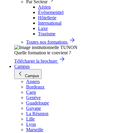
Par Secteur
Aérien
Évènementiel
Hôtellerie
International
Luxe
Tourisme
Toutes nos formations
Quelle formation te convient ?
Télécharge la brochure
Campus
Campus
Angers
Bordeaux
Caen
Genève
Guadeloupe
Guyane
La Réunion
Lille
Lyon
Marseille