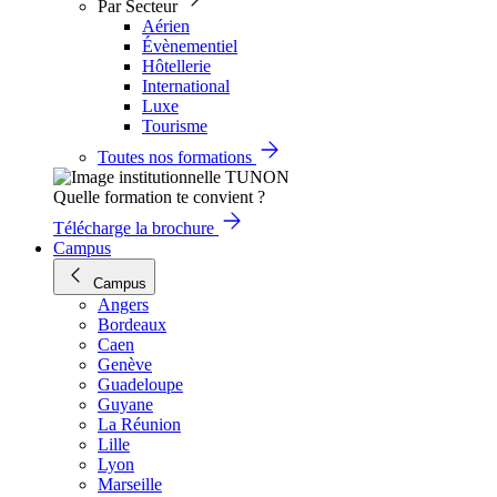
Par Secteur
Aérien
Évènementiel
Hôtellerie
International
Luxe
Tourisme
Toutes nos formations
Quelle formation te convient ?
Télécharge la brochure
Campus
Campus
Angers
Bordeaux
Caen
Genève
Guadeloupe
Guyane
La Réunion
Lille
Lyon
Marseille