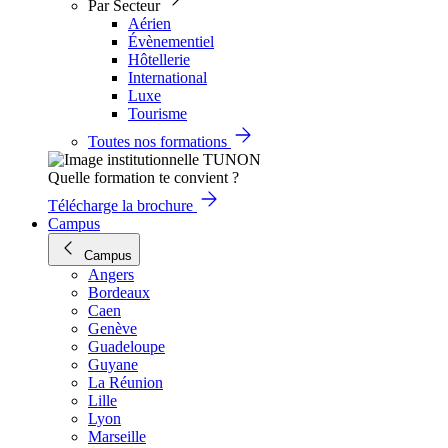
Par Secteur
Aérien
Évènementiel
Hôtellerie
International
Luxe
Tourisme
Toutes nos formations
Quelle formation te convient ?
Télécharge la brochure
Campus
Campus
Angers
Bordeaux
Caen
Genève
Guadeloupe
Guyane
La Réunion
Lille
Lyon
Marseille