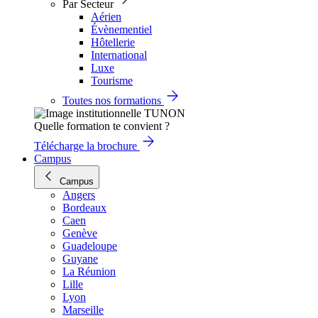
Par Secteur
Aérien
Évènementiel
Hôtellerie
International
Luxe
Tourisme
Toutes nos formations
Quelle formation te convient ?
Télécharge la brochure
Campus
Campus
Angers
Bordeaux
Caen
Genève
Guadeloupe
Guyane
La Réunion
Lille
Lyon
Marseille