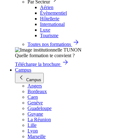
Par Secteur
Aérien
Évènementiel
Hôtellerie
International
Luxe
Tourisme
Toutes nos formations
Quelle formation te convient ?
Télécharge la brochure
Campus
Campus
Angers
Bordeaux
Caen
Genève
Guadeloupe
Guyane
La Réunion
Lille
Lyon
Marseille