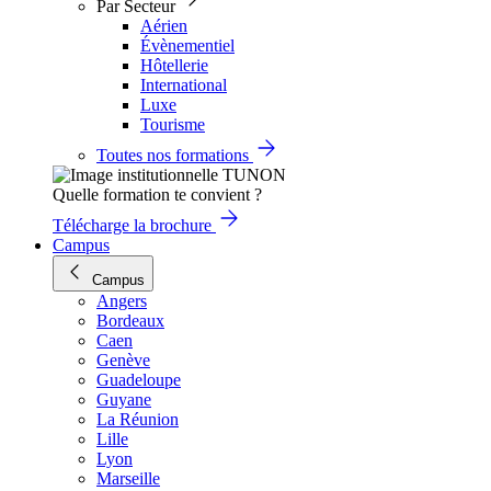
Par Secteur
Aérien
Évènementiel
Hôtellerie
International
Luxe
Tourisme
Toutes nos formations
Quelle formation te convient ?
Télécharge la brochure
Campus
Campus
Angers
Bordeaux
Caen
Genève
Guadeloupe
Guyane
La Réunion
Lille
Lyon
Marseille