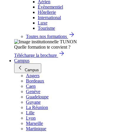
Aérien
Évènementiel
Hôtellerie
International
Luxe
Tourisme
Toutes nos formations
Quelle formation te convient ?
Télécharge la brochure
Campus
Campus
Angers
Bordeaux
Caen
Genève
Guadeloupe
Guyane
La Réunion
Lille
Lyon
Marseille
Martinique