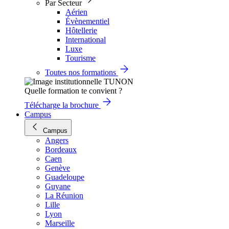
Par Secteur
Aérien
Évènementiel
Hôtellerie
International
Luxe
Tourisme
Toutes nos formations
Quelle formation te convient ?
Télécharge la brochure
Campus
Campus
Angers
Bordeaux
Caen
Genève
Guadeloupe
Guyane
La Réunion
Lille
Lyon
Marseille