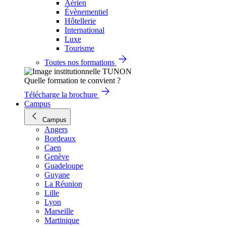
Aérien
Évènementiel
Hôtellerie
International
Luxe
Tourisme
Toutes nos formations
Quelle formation te convient ?
Télécharge la brochure
Campus
Campus
Angers
Bordeaux
Caen
Genève
Guadeloupe
Guyane
La Réunion
Lille
Lyon
Marseille
Martinique