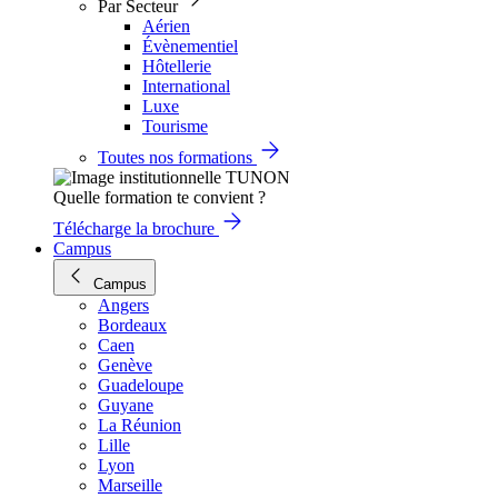
Par Secteur
Aérien
Évènementiel
Hôtellerie
International
Luxe
Tourisme
Toutes nos formations
Quelle formation te convient ?
Télécharge la brochure
Campus
Campus
Angers
Bordeaux
Caen
Genève
Guadeloupe
Guyane
La Réunion
Lille
Lyon
Marseille