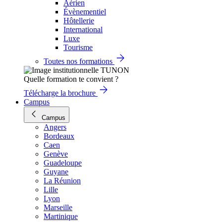
Aérien
Évènementiel
Hôtellerie
International
Luxe
Tourisme
Toutes nos formations
Quelle formation te convient ?
Télécharge la brochure
Campus
Campus
Angers
Bordeaux
Caen
Genève
Guadeloupe
Guyane
La Réunion
Lille
Lyon
Marseille
Martinique