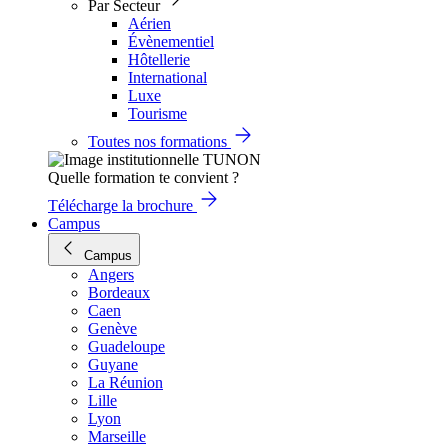
Par Secteur
Aérien
Évènementiel
Hôtellerie
International
Luxe
Tourisme
Toutes nos formations
Quelle formation te convient ?
Télécharge la brochure
Campus
Campus
Angers
Bordeaux
Caen
Genève
Guadeloupe
Guyane
La Réunion
Lille
Lyon
Marseille