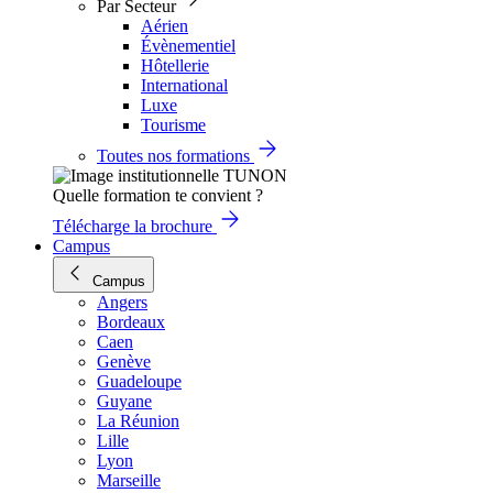
Par Secteur
Aérien
Évènementiel
Hôtellerie
International
Luxe
Tourisme
Toutes nos formations
Quelle formation te convient ?
Télécharge la brochure
Campus
Campus
Angers
Bordeaux
Caen
Genève
Guadeloupe
Guyane
La Réunion
Lille
Lyon
Marseille