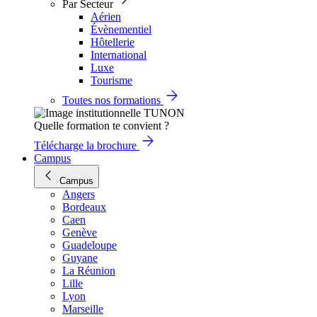
Par Secteur
Aérien
Évènementiel
Hôtellerie
International
Luxe
Tourisme
Toutes nos formations
Quelle formation te convient ?
Télécharge la brochure
Campus
Campus
Angers
Bordeaux
Caen
Genève
Guadeloupe
Guyane
La Réunion
Lille
Lyon
Marseille