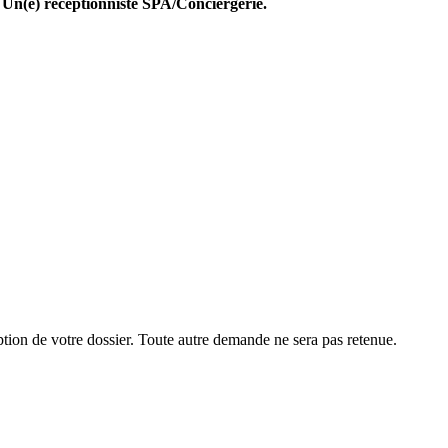
:
Un(e) réceptionniste SPA/Conciergerie.
ption de votre dossier. Toute autre demande ne sera pas retenue.