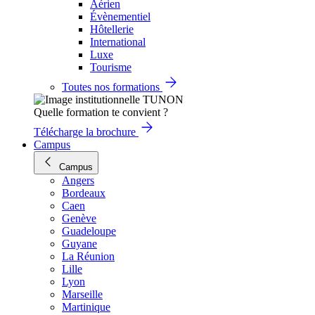
Aérien
Évènementiel
Hôtellerie
International
Luxe
Tourisme
Toutes nos formations
Quelle formation te convient ?
Télécharge la brochure
Campus
Campus
Angers
Bordeaux
Caen
Genève
Guadeloupe
Guyane
La Réunion
Lille
Lyon
Marseille
Martinique