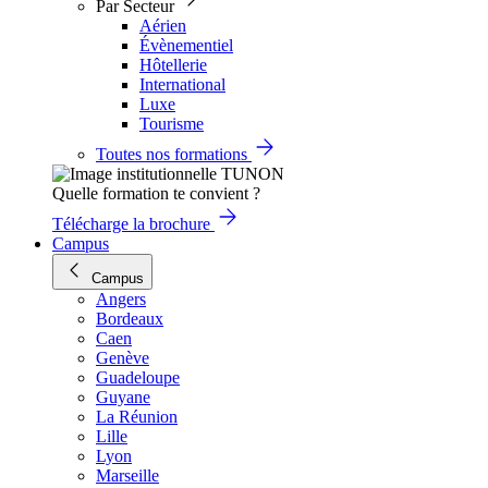
Par Secteur
Aérien
Évènementiel
Hôtellerie
International
Luxe
Tourisme
Toutes nos formations
Quelle formation te convient ?
Télécharge la brochure
Campus
Campus
Angers
Bordeaux
Caen
Genève
Guadeloupe
Guyane
La Réunion
Lille
Lyon
Marseille