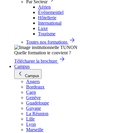
Par Secteur
Aérien
Évènementiel
Hôtellerie
International
Luxe
Tourisme
Toutes nos formations
Quelle formation te convient ?
Télécharge la brochure
Campus
Campus
Angers
Bordeaux
Caen
Genève
Guadeloupe
Guyane
La Réunion
Lille
Lyon
Marseille