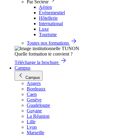
Par Secteur
Aérien
Évènementiel
Hôtellerie
International
Luxe
Tourisme
Toutes nos formations
Quelle formation te convient ?
Télécharge la brochure
Campus
Campus
Angers
Bordeaux
Caen
Genève
Guadeloupe
Guyane
La Réunion
Lille
Lyon
Marseille